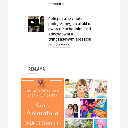
by
Monika
Policja zatrzymała
0
podejrzanego o ataki na
Dworcu Zachodnim. Sąd
zdecydował o
tymczasowym areszcie
by
PINternet.pl
REKLAMA