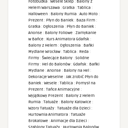
Fotobudka
:
Wesele Sklep
:
Balony z
Helem Warszawa
:
Gratka
:
Tablica
:
Halloween
:
Balony Rumia
:
Auto Moto
:
Prezent
:
Płyn do Baniek
:
Baza Firm
:
Gratka
:
Ogłoszenia
:
Płyn do Baniek
:
Anonse
:
Balony Foliowe
:
Zamykanie
w Bańce
:
Kurs Animatora Gdańsk
:
Balony z Helem
:
Ogłoszenia
:
Bańki
Mydlane Wrocław
:
Tablica
:
Reda
:
Firmy
:
Świecące Balony
:
Solidne
Firmy
:
Hel do Balonów
:
Gdańsk
:
Bańki
Mydlane
:
Anonse
:
Balony na Hel
:
Dekoracje Weselne
:
Jak zrobić Płyn do
Baniek
:
Wesele
:
Tablica
:
Pomysł na
Prezent
:
Tańce Animacyjne
:
Wyjątkowy Prezent
:
Balony z Helem
Rumia
:
Tatuaże
:
Balony Katowice
:
Wzory Tatuaży
:
Tatuaże dla Dzieci
:
Hurtownia Animatora
:
Tatuaże
Brokatowe
:
Animacje dla Dzieci
:
Szablony Tatuaży
:
Hurtownia Balonów