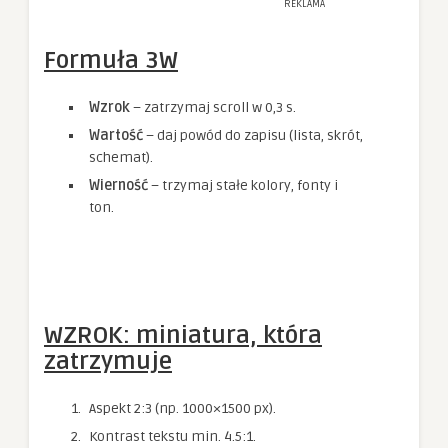
REKLAMA
Formuła 3W
Wzrok
– zatrzymaj scroll w 0,3 s.
Wartość
– daj powód do zapisu (lista, skrót,
schemat).
Wierność
– trzymaj stałe kolory, fonty i
ton.
WZROK: miniatura, która
zatrzymuje
Aspekt 2:3 (np. 1000×1500 px).
Kontrast tekstu min. 4.5:1.