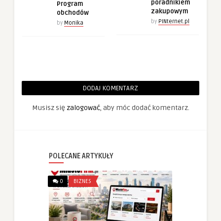
poradnikiem
Program
zakupowym
obchodów
by
PINternet.pl
by
Monika
DODAJ KOMENTARZ
Musisz się
zalogować
, aby móc dodać komentarz.
POLECANE ARTYKUŁY
0
BIZNES