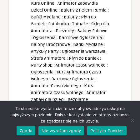
Kurs Online
:
Animator Zabaw dla
Dzieci Online
:
Balony z Helem Rumia
:
Bańki Mydlane
:
Balony
:
Płyn do
Baniek
:
Fotobudka
:
Tatuaże
:
Sklep dla
Animatora
:
Prezenty
:
Balony Foliowe
:
Ogłoszenia
:
Darmowe Ogłoszenia
:
Balony Urodzinowe
:
Bańki Mydlane
:
Artykuły Party
:
Ogłoszenia Warszawa
:
Strefa Animatora
:
Płyn do Baniek
:
Party Shop
:
Animator Czasu Wolnego
:
Ogłoszenia
:
Kurs Animatora Czasu
Wolnego
:
Darmowe Ogłoszenia
:
Animator Czasu Wolnego
:
Kurs
Animatora Czasu Wolnego
:
Animator
Zabaw dla Dzieci
:
Bezpłatne
Ogłoszenia
:
Party
:
Kurs Animatora
Ta strona korzysta z ciasteczek aby świadczyć usługi na
Zabaw dla Dzieci
:
Animator Seniora
:
najwyższym poziomie. Dalsze korzystanie ze strony oznacza,
Party Sklep
:
Kurs Animatora Seniora
:
że zgadzasz się na ich użycie.
Sklep Party
:
Tatuaże dla Dzieci
:
Zgoda
Nie wyrażam zgody
Polityka Cookies
Tatuaże Brokatowe
:
Ogłoszenia
: