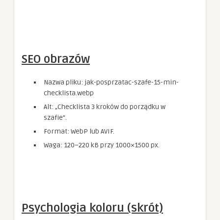
SEO obrazów
Nazwa pliku: jak-posprzatac-szafe-15-min-
checklista.webp
Alt: „Checklista 3 kroków do porządku w
szafie”.
Format: WebP lub AVIF.
Waga: 120–220 kB przy 1000×1500 px.
Psychologia koloru (skrót)