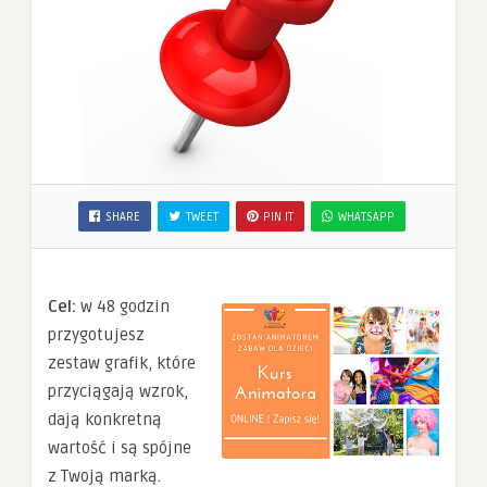
SHARE
TWEET
PIN IT
WHATSAPP
Cel:
w 48 godzin
przygotujesz
zestaw grafik, które
przyciągają wzrok,
dają konkretną
wartość i są spójne
z Twoją marką.