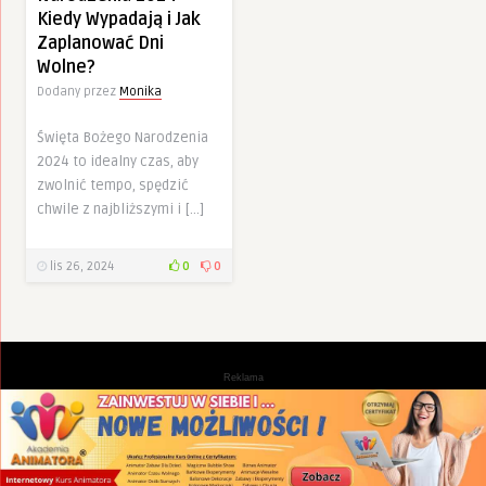
Kiedy Wypadają i Jak
Zaplanować Dni
Wolne?
Dodany przez
Monika
Święta Bożego Narodzenia
2024 to idealny czas, aby
zwolnić tempo, spędzić
chwile z najbliższymi i […]
lis 26, 2024
0
0
Reklama