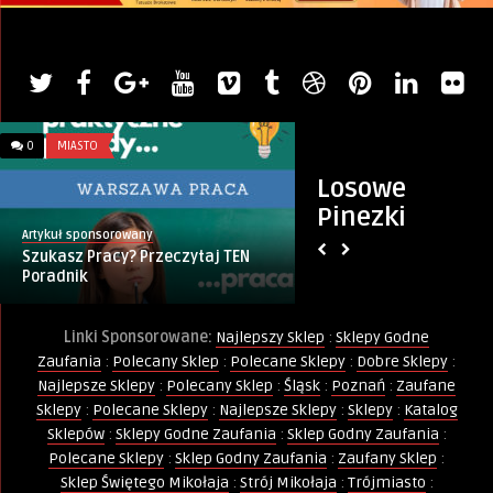
0
MIASTO
0
WIERSZE
Losowe
Pinezki
Artykuł sponsorowany
Monique Keller
Szukasz Pracy? Przeczytaj TEN
Ćwierki
Poradnik
Linki Sponsorowane:
Najlepszy Sklep
:
Sklepy Godne
Zaufania
:
Polecany Sklep
:
Polecane Sklepy
:
Dobre Sklepy
:
Najlepsze Sklepy
:
Polecany Sklep
:
Śląsk
:
Poznań
:
Zaufane
Sklepy
:
Polecane Sklepy
:
Najlepsze Sklepy
:
Sklepy
:
Katalog
Sklepów
:
Sklepy Godne Zaufania
:
Sklep Godny Zaufania
:
Polecane Sklepy
:
Sklep Godny Zaufania
:
Zaufany Sklep
:
Sklep Świętego Mikołaja
:
Strój Mikołaja
:
Trójmiasto
: