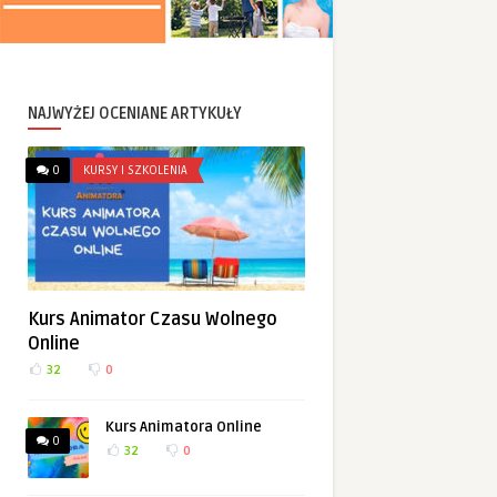
NAJWYŻEJ OCENIANE ARTYKUŁY
0
KURSY I SZKOLENIA
Kurs Animator Czasu Wolnego
Online
32
0
Kurs Animatora Online
0
32
0