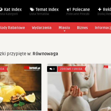
Kat Index
Temat Index
Polecane
Rek
ista Kategorii
Lista Tematów
Polecane Pinezki
Dodaj Re
Kody Rabatowe
Wydarzenia
Miasto
Biznes
Informac
zki przypięte w:
Równowaga
ODA
0
ZDROWIE I URODA