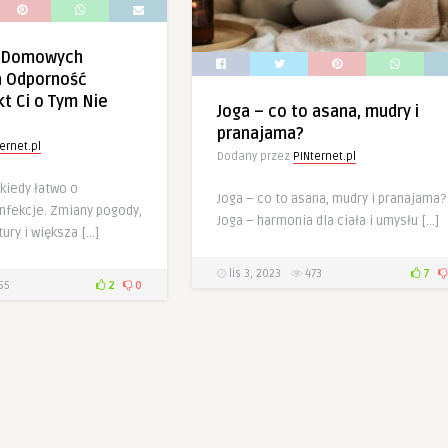
h Domowych
 Odporność
kt Ci o Tym Nie
Joga – co to asana, mudry i
pranajama?
ernet.pl
Dodany przez
PINternet.pl
 kiedy łatwo o
Joga – co to asana, mudry i pranajama?
infekcje. Zmiany pogody,
Joga – harmonia dla ciała i umysłu […]
ury i większa […]
lis 3, 2023
473
7
65
2
0