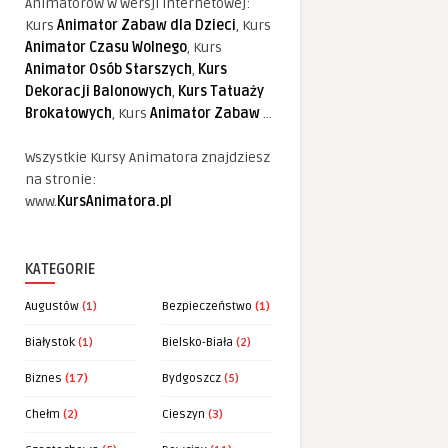
Animatorów w wersji internetowej:
Kurs
Animator Zabaw dla Dzieci
, Kurs
Animator Czasu Wolnego
, Kurs
Animator Osób Starszych
,
Kurs
Dekoracji Balonowych
,
Kurs Tatuaży
Brokatowych
, Kurs
Animator Zabaw
...
Wszystkie Kursy Animatora znajdziesz
na stronie:
www.
KursAnimatora.pl
KATEGORIE
Augustów
(1)
Bezpieczeństwo
(1)
Białystok
(1)
Bielsko-Biała
(2)
Biznes
(17)
Bydgoszcz
(5)
Chełm
(2)
Cieszyn
(3)