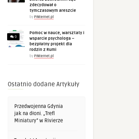
zdecydował o
tymczasowym areszcie
by
PINternet.pl
Pomoc w nauce, warsztaty i
0
wsparcie psychologa –
bezpłatny projekt dla
rodzin z Rumi
by
PINternet.pl
Ostatnio dodane Artykuły
Przedwojenna Gdynia
jak na dłoni. „Trefl
Miniatury” w Rivierze