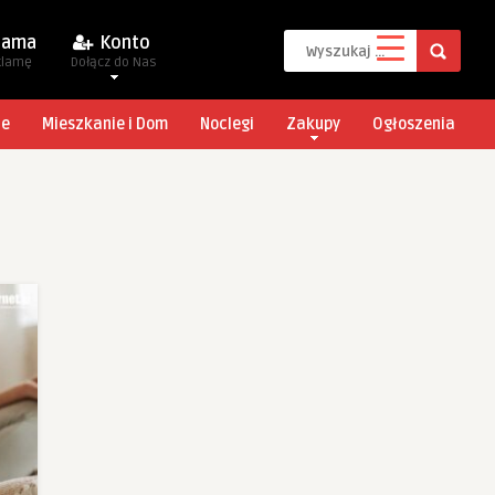
lama
Konto
klamę
Dołącz do Nas
je
Mieszkanie i Dom
Noclegi
Zakupy
Ogłoszenia