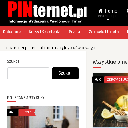
Home
PINternet.pl
L
Polecane
Kursy i Szkolenia
Praca
Zdrowie i Uroda
: : : PINternet.pl - Portal Informacyjny
»
Równowaga
Szukaj
Wszystkie pine
Szukaj
0
ZDROWIE I UR
POLECANE ARTYKUŁY
0
GDYNIA