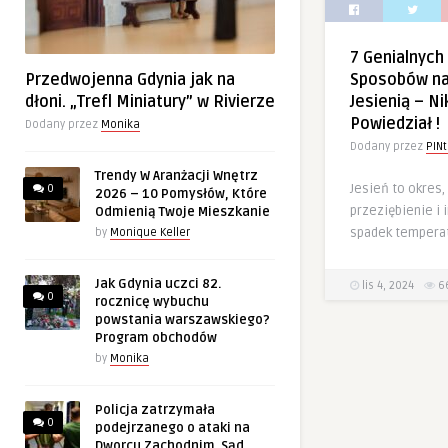
7 Genialnyc
Przedwojenna Gdynia jak na
Sposobów na
dłoni. „Trefl Miniatury” w Rivierze
Jesienią – Ni
Powiedział !
Dodany przez
Monika
Dodany przez
PINt
Trendy W Aranżacji Wnętrz
Jesień to okres,
0
2026 – 10 Pomysłów, Które
przeziębienie i 
Odmienią Twoje Mieszkanie
spadek temperat
by
Monique Keller
Jak Gdynia uczci 82.
lis 4, 2024
6
0
rocznicę wybuchu
powstania warszawskiego?
Program obchodów
by
Monika
Policja zatrzymała
0
podejrzanego o ataki na
Dworcu Zachodnim. Sąd