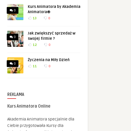
Kurs Animatora by Akademia
0
Animatora®
13
0
Jak zwiększyć sprzedaż w
0
swojej firmie ?
12
0
Życzenia na Miły Dzień
0
11
0
REKLAMA
Kurs Animatora Online
Akademia Animatora specjalnie dla
Ciebie przygotowała Kursy dla