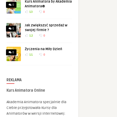
Kurs Animatora by Akademia
0
Animatora®
13
0
Jak zwiększyć sprzedaż w
0
swojej firmie ?
12
0
Życzenia na Miły Dzień
0
11
0
REKLAMA
Kurs Animatora Online
Akademia Animatora specjalnie dla
Ciebie przygotowała Kursy dla
Animatorów w wersji internetowej: