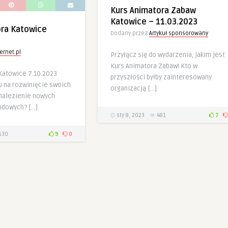
Kurs Animatora Zabaw
Katowice – 11.03.2023
ora Katowice
Dodany przez
Artykuł sponsorowany
ernet.pl
Przyłącz się do wydarzenia, jakim jest
Kurs Animatora Zabaw! Kto w
Katowice 7.10.2023
przyszłości byłby zainteresowany
 na rozwinięcie swoich
organizacją […]
znalezienie nowych
odowych? […]
sty 8, 2023
481
7
630
9
0