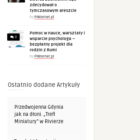
zdecydował o
tymczasowym areszcie
by
PINternet.pl
Pomoc w nauce, warsztaty i
0
wsparcie psychologa –
bezpłatny projekt dla
rodzin z Rumi
by
PINternet.pl
Ostatnio dodane Artykuły
Przedwojenna Gdynia
jak na dłoni. „Trefl
Miniatury” w Rivierze