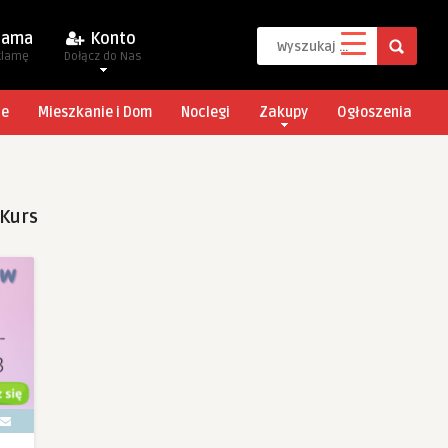
lama
Konto
klamę
Dołącz do Nas
je
Mieszkanie i Dom
Noclegi
Zakupy
Ogłoszenia
 Kurs