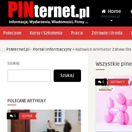
Home
PINternet.pl
L
Polecane
Kursy i Szkolenia
Praca
Zdrowie i Uroda
: : : PINternet.pl - Portal Informacyjny
»
Katowice Animator Zabaw dla 
Szukaj
Wszystkie pine
Szukaj
0
KATOWICE
POLECANE ARTYKUŁY
0
GDYNIA