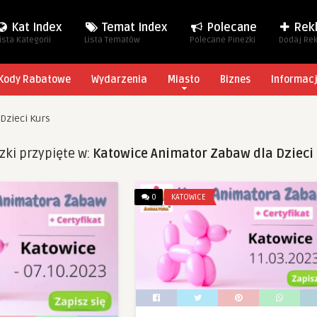
Kat Index
Temat Index
Polecane
Rek
ista Kategorii
Lista Tematów
Polecane Pinezki
Dodaj Re
Kody Rabatowe
Wydarzenia
Miasto
Biznes
Informac
Dzieci Kurs
zki przypięte w:
Katowice Animator Zabaw dla Dzieci
0
KATOWICE