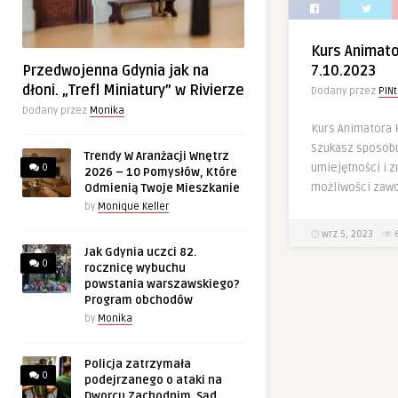
Kurs Animat
Przedwojenna Gdynia jak na
7.10.2023
dłoni. „Trefl Miniatury” w Rivierze
Dodany przez
PINt
Dodany przez
Monika
Kurs Animatora 
Szukasz sposobu
Trendy W Aranżacji Wnętrz
umiejętności i 
0
2026 – 10 Pomysłów, Które
możliwości zaw
Odmienią Twoje Mieszkanie
by
Monique Keller
wrz 5, 2023
Jak Gdynia uczci 82.
0
rocznicę wybuchu
powstania warszawskiego?
Program obchodów
by
Monika
Policja zatrzymała
0
podejrzanego o ataki na
Dworcu Zachodnim. Sąd