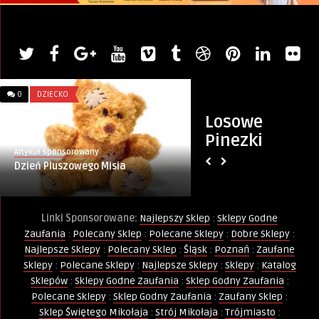
0
DZIECKO
0
ZDROWIE I URODA
Losowe
Pinezki
Artykuł sponsorowany
PINternet.pl
Dzień Pluszowego Misia
Mantry w jodze: w
świata dźwięków i
Linki Sponsorowane:
Najlepszy Sklep
:
Sklepy Godne
Zaufania
:
Polecany Sklep
:
Polecane Sklepy
:
Dobre Sklepy
:
Najlepsze Sklepy
:
Polecany Sklep
:
Śląsk
:
Poznań
:
Zaufane
Sklepy
:
Polecane Sklepy
:
Najlepsze Sklepy
:
Sklepy
:
Katalog
Sklepów
:
Sklepy Godne Zaufania
:
Sklep Godny Zaufania
:
Polecane Sklepy
:
Sklep Godny Zaufania
:
Zaufany Sklep
:
Sklep Świętego Mikołaja
:
Strój Mikołaja
:
Trójmiasto
: