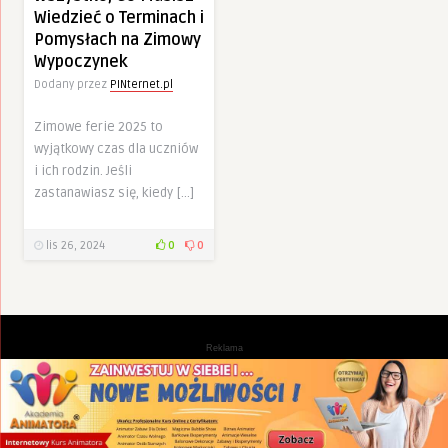
Wiedzieć o Terminach i
Pomysłach na Zimowy
Wypoczynek
Dodany przez
PINternet.pl
Zimowe ferie 2025 to
wyjątkowy czas dla uczniów
i ich rodzin. Jeśli
zastanawiasz się, kiedy […]
lis 26, 2024
0
0
Reklama