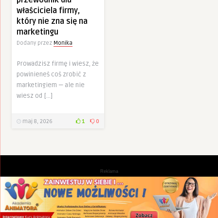
właściciela firmy,
który nie zna się na
marketingu
Dodany przez
Monika
Prowadzisz firmę i wiesz, że
powinieneś coś zrobić z
marketingiem — ale nie
wiesz od […]
maj 8, 2026
1
0
Reklama