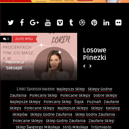
0
ZŁOTE MYŚLI
0
GDAŃSK
Losowe
Pinezki
PINternet.pl
Monika
Seksapil
Akademia Animato
sześcioma termina
...
Linki Sponsorowane:
Najlepszy Sklep
:
Sklepy Godne
Zaufania
:
Polecany Sklep
:
Polecane Sklepy
:
Dobre Sklepy
:
Najlepsze Sklepy
:
Polecany Sklep
:
Śląsk
:
Poznań
:
Zaufane
Sklepy
:
Polecane Sklepy
:
Najlepsze Sklepy
:
Sklepy
:
Katalog
Sklepów
:
Sklepy Godne Zaufania
:
Sklep Godny Zaufania
:
Polecane Sklepy
:
Sklep Godny Zaufania
:
Zaufany Sklep
:
Sklep Świętego Mikołaja
:
Strój Mikołaja
:
Trójmiasto
: