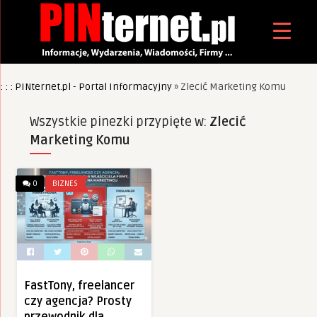
: : : PINternet.pl - Portal Informacyjny
»
Zlecić Marketing Komu
Wszystkie pinezki przypięte w:
Zlecić
Marketing Komu
0
BIZNES
FastTony, freelancer
czy agencja? Prosty
przewodnik dla