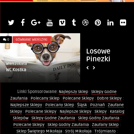
0
GÓWNIANE WIERSZYKI
0
KURSY I SZKOLENIA
Losowe
Pinezki
Wierszokleta
Monika
WC Kostka
Kurs Animatora Za
04.02.2023
Linki Sponsorowane:
Najlepszy Sklep
:
Sklepy Godne
Zaufania
:
Polecany Sklep
:
Polecane Sklepy
:
Dobre Sklepy
:
Najlepsze Sklepy
:
Polecany Sklep
:
Śląsk
:
Poznań
:
Zaufane
Sklepy
:
Polecane Sklepy
:
Najlepsze Sklepy
:
Sklepy
:
Katalog
Sklepów
:
Sklepy Godne Zaufania
:
Sklep Godny Zaufania
:
Polecane Sklepy
:
Sklep Godny Zaufania
:
Zaufany Sklep
:
Sklep Świętego Mikołaja
:
Strój Mikołaja
:
Trójmiasto
: