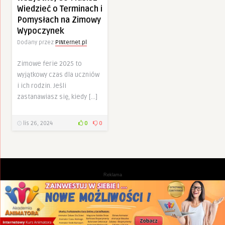
Wiedzieć o Terminach i
Pomysłach na Zimowy
Wypoczynek
Dodany przez
PINternet.pl
Zimowe ferie 2025 to
wyjątkowy czas dla uczniów
i ich rodzin. Jeśli
zastanawiasz się, kiedy […]
lis 26, 2024
0
0
Reklama