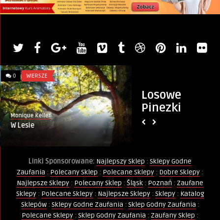
0
WIERSZE
0
DZIECKO
Losowe
Pinezki
Monique Keller
Artykuł sponsorowany
W Lesie
Tatuaże Brokatowe
Tatuaży Brokatowy
HALLOWEEN
Linki Sponsorowane:
Najlepszy Sklep
:
Sklepy Godne
Zaufania
:
Polecany Sklep
:
Polecane Sklepy
:
Dobre Sklepy
:
Najlepsze Sklepy
:
Polecany Sklep
:
Śląsk
:
Poznań
:
Zaufane
Sklepy
:
Polecane Sklepy
:
Najlepsze Sklepy
:
Sklepy
:
Katalog
Sklepów
:
Sklepy Godne Zaufania
:
Sklep Godny Zaufania
:
Polecane Sklepy
:
Sklep Godny Zaufania
:
Zaufany Sklep
: