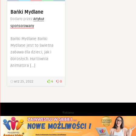
Bańki Mydlane
Dodany przez
Artykuł
sponsorowany
Bańki Mydlane Bańki
Mydlane jest to świetna
zabawa dla dzieci, jak i
dorosłych. Hurtownia
Animatora […]
wrz 25, 2022
4
0
Reklama