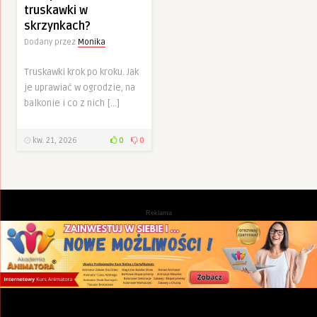
truskawki w
skrzynkach?
Dodany przez
Monika
Truskawki krok po kroku. Jak
je uprawiać w ogrodzie, na
balkonie i co z nich […]
kw. 21, 2026
0
0
Reklama