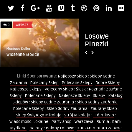
0
WIERSZE
0
MIASTO
Losowe
Pinezki
Monique Keller
Artykuł sponsorowany
Wiosenne Słońce
Szukasz Pracy? Pr
Poradnik
Linki Sponsorowane:
Najlepszy Sklep
:
Sklepy Godne
Zaufania
:
Polecany Sklep
:
Polecane Sklepy
:
Dobre Sklepy
:
Najlepsze Sklepy
:
Polecany Sklep
:
Śląsk
:
Poznań
:
Zaufane
Sklepy
:
Polecane Sklepy
:
Najlepsze Sklepy
:
Sklepy
:
Katalog
Sklepów
:
Sklepy Godne Zaufania
:
Sklep Godny Zaufania
:
Polecane Sklepy
:
Sklep Godny Zaufania
:
Zaufany Sklep
:
Sklep Świętego Mikołaja
:
Strój Mikołaja
:
Trójmiasto
:
Wiadomości Lokalne
:
Party Shop
:
Warszawa
:
Rumia
:
Bańki
Mydlane
:
Balony
:
Balony Foliowe
:
Kurs Animatora Zabaw
: