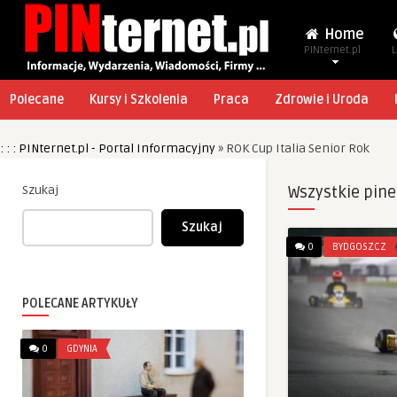
Home
PINternet.pl
L
Polecane
Kursy i Szkolenia
Praca
Zdrowie i Uroda
: : : PINternet.pl - Portal Informacyjny
»
ROK Cup Italia Senior Rok
Szukaj
Wszystkie pine
Szukaj
0
BYDGOSZCZ
POLECANE ARTYKUŁY
0
GDYNIA