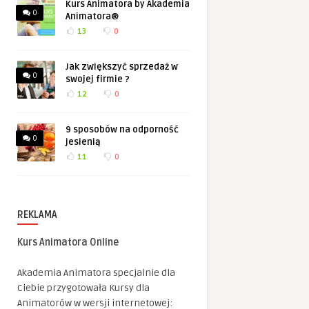
Kurs Animatora by Akademia
0
Animatora®
13
0
Jak zwiększyć sprzedaż w
0
swojej firmie ?
12
0
9 sposobów na odporność
0
jesienią
11
0
REKLAMA
Kurs Animatora Online
Akademia Animatora specjalnie dla
Ciebie przygotowała Kursy dla
Animatorów w wersji internetowej: