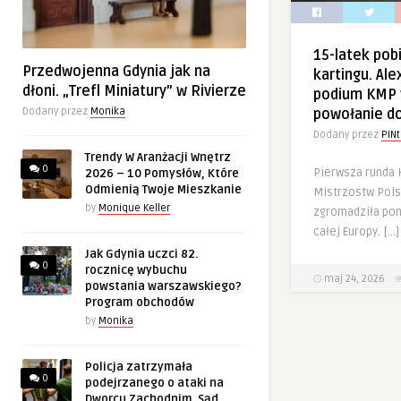
15-latek pobi
Przedwojenna Gdynia jak na
kartingu. Al
dłoni. „Trefl Miniatury” w Rivierze
podium KMP 
Dodany przez
Monika
powołanie d
Dodany przez
PINt
Trendy W Aranżacji Wnętrz
0
Pierwsza runda 
2026 – 10 Pomysłów, Które
Odmienią Twoje Mieszkanie
Mistrzostw Pols
by
Monique Keller
zgromadziła pon
całej Europy. […]
Jak Gdynia uczci 82.
0
rocznicę wybuchu
maj 24, 2026
powstania warszawskiego?
Program obchodów
by
Monika
Policja zatrzymała
0
podejrzanego o ataki na
Dworcu Zachodnim. Sąd