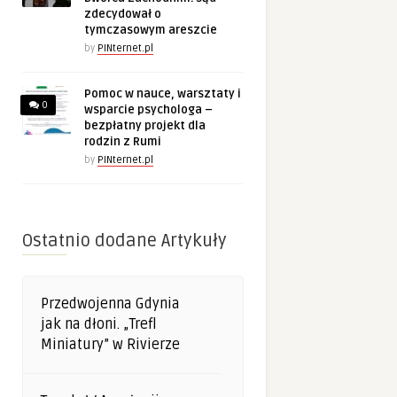
zdecydował o
tymczasowym areszcie
by
PINternet.pl
Pomoc w nauce, warsztaty i
0
wsparcie psychologa –
bezpłatny projekt dla
rodzin z Rumi
by
PINternet.pl
Ostatnio dodane Artykuły
Przedwojenna Gdynia
jak na dłoni. „Trefl
Miniatury” w Rivierze