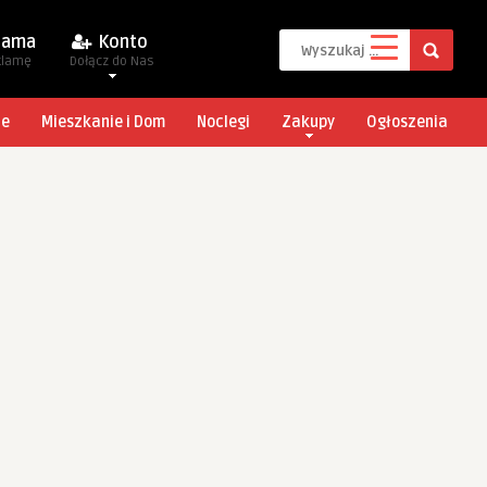
lama
Konto
klamę
Dołącz do Nas
je
Mieszkanie i Dom
Noclegi
Zakupy
Ogłoszenia