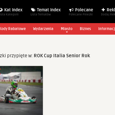
Kat Index
Temat Index
Polecane
Rek
ista Kategorii
Lista Tematów
Polecane Pinezki
Dodaj Re
Kody Rabatowe
Wydarzenia
Miasto
Biznes
Informac
zki przypięte w:
ROK Cup Italia Senior Rok