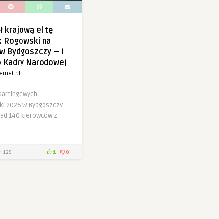
ł krajową elitę
ex Rogowski na
w Bydgoszczy — i
o Kadry Narodowej
ernet.pl
Kartingowych
ki 2026 w Bydgoszczy
ad 140 kierowców z
125
1
0