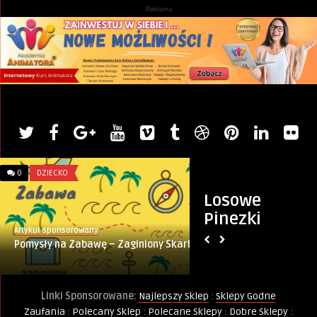
Reklama
0
DZIECKO
0
INTERNET
Losowe
Pinezki
Artykuł sponsorowany
Monika
Pomysły na Zabawę – Zaginiony Skarb
Twój dostawca Int
Katowicach się nie
...
Linki Sponsorowane:
Najlepszy Sklep
:
Sklepy Godne
Zaufania
:
Polecany Sklep
:
Polecane Sklepy
:
Dobre Sklepy
: