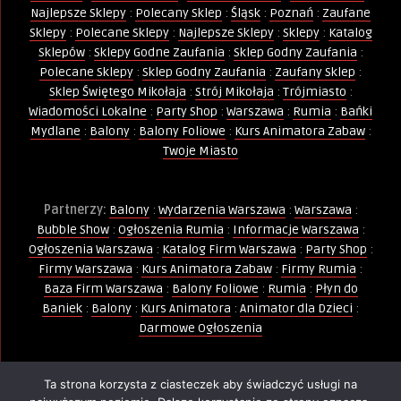
Najlepsze Sklepy
:
Polecany Sklep
:
Śląsk
:
Poznań
:
Zaufane
Sklepy
:
Polecane Sklepy
:
Najlepsze Sklepy
:
Sklepy
:
Katalog
Sklepów
:
Sklepy Godne Zaufania
:
Sklep Godny Zaufania
:
Polecane Sklepy
:
Sklep Godny Zaufania
:
Zaufany Sklep
:
Sklep Świętego Mikołaja
:
Strój Mikołaja
:
Trójmiasto
:
Wiadomości Lokalne
:
Party Shop
:
Warszawa
:
Rumia
:
Bańki
Mydlane
:
Balony
:
Balony Foliowe
:
Kurs Animatora Zabaw
:
Twoje Miasto
Partnerzy:
Balony
:
Wydarzenia Warszawa
:
Warszawa
:
Bubble Show
:
Ogłoszenia Rumia
:
Informacje Warszawa
:
Ogłoszenia Warszawa
:
Katalog Firm Warszawa
:
Party Shop
:
Firmy Warszawa
:
Kurs Animatora Zabaw
:
Firmy Rumia
:
Baza Firm Warszawa
:
Balony Foliowe
:
Rumia
:
Płyn do
Baniek
:
Balony
:
Kurs Animatora
:
Animator dla Dzieci
:
Darmowe Ogłoszenia
Ta strona korzysta z ciasteczek aby świadczyć usługi na
Wszelkie Prawa Zastrzeżone - Kopiowanie, powielanie i