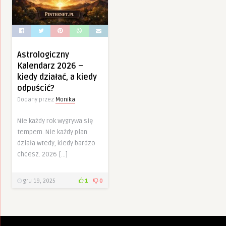
Astrologiczny
Kalendarz 2026 –
kiedy działać, a kiedy
odpuścić?
Dodany przez
Monika
Nie każdy rok wygrywa się
tempem. Nie każdy plan
działa wtedy, kiedy bardzo
chcesz. 2026 […]
gru 19, 2025
1
0