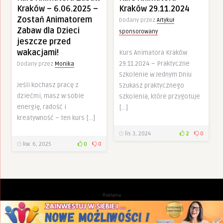
Kraków – 6.06.2025 –
Kraków 29.11.2024
Zostań Animatorem
Dodany przez
Artykuł
Zabaw dla Dzieci
sponsorowany
jeszcze przed
wakacjami!
Kurs Animatora Kraków
29.11.2024 – Praktyczne
Dodany przez
Monika
Szkolenie w Jednym Dniu
Jeśli kochasz pracę z
Szukasz praktycznego
dziećmi, masz w sobie
szkolenia, które przygotuje
energię, radość i
[…]
kreatywność – ten kurs […]
lis 3, 2024
2
0
kw. 6, 2025
0
0
Reklama