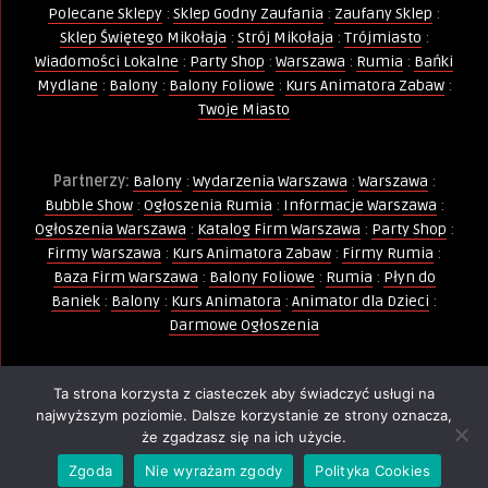
Polecane Sklepy
:
Sklep Godny Zaufania
:
Zaufany Sklep
:
Sklep Świętego Mikołaja
:
Strój Mikołaja
:
Trójmiasto
:
Wiadomości Lokalne
:
Party Shop
:
Warszawa
:
Rumia
:
Bańki
Mydlane
:
Balony
:
Balony Foliowe
:
Kurs Animatora Zabaw
:
Twoje Miasto
Partnerzy:
Balony
:
Wydarzenia Warszawa
:
Warszawa
:
Bubble Show
:
Ogłoszenia Rumia
:
Informacje Warszawa
:
Ogłoszenia Warszawa
:
Katalog Firm Warszawa
:
Party Shop
:
Firmy Warszawa
:
Kurs Animatora Zabaw
:
Firmy Rumia
:
Baza Firm Warszawa
:
Balony Foliowe
:
Rumia
:
Płyn do
Baniek
:
Balony
:
Kurs Animatora
:
Animator dla Dzieci
:
Darmowe Ogłoszenia
Ta strona korzysta z ciasteczek aby świadczyć usługi na
Wszelkie Prawa Zastrzeżone - Kopiowanie, powielanie i
najwyższym poziomie. Dalsze korzystanie ze strony oznacza,
wykorzystywanie treści, zdjęć, grafik jest zabronione -
że zgadzasz się na ich użycie.
PIN
ternet.pl.
Copyright © 2020 - 2025
Pinternet.pl
Zgoda
Nie wyrażam zgody
Polityka Cookies