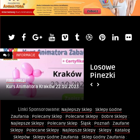
0
INFORMACJE
0
GDYNIA
Losowe
Pinezki
PINternet.pl
Monika
Kurs Animatora Kraków 22.10.2023
Przedwojenna Gdyni
„Trefl Miniatury” w .
Linki Sponsorowane:
Najlepszy Sklep
:
Sklepy Godne
Zaufania
:
Polecany Sklep
:
Polecane Sklepy
:
Dobre Sklepy
:
Najlepsze Sklepy
:
Polecany Sklep
:
Śląsk
:
Poznań
:
Zaufane
Sklepy
:
Polecane Sklepy
:
Najlepsze Sklepy
:
Sklepy
:
Katalog
Sklepów
:
Sklepy Godne Zaufania
:
Sklep Godny Zaufania
: