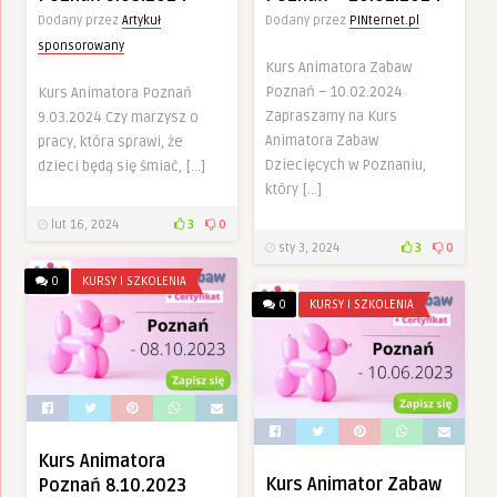
Dodany przez
Artykuł
Dodany przez
PINternet.pl
sponsorowany
Kurs Animatora Zabaw
Poznań – 10.02.2024
Kurs Animatora Poznań
Zapraszamy na Kurs
9.03.2024 Czy marzysz o
Animatora Zabaw
pracy, która sprawi, że
Dziecięcych w Poznaniu,
dzieci będą się śmiać, […]
który […]
lut 16, 2024
3
0
sty 3, 2024
3
0
0
KURSY I SZKOLENIA
0
KURSY I SZKOLENIA
Kurs Animatora
Kurs Animator Zabaw
Poznań 8.10.2023