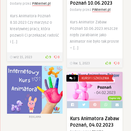
Poznań 10.06.2023
Dodany przez
PINternet.pl
Dodany przez
PINternet.pl
Kurs Animatora Poznań
Kurs Animator Zabaw
8.10.2023 Czy marzysz o
Poznań 10.06.2023 Jeszcze
kreatywnej pracy, która
nigdy zarabianie jako
pozwoli Ci przekazać radość
Animator nie było tak proste
i […]
– […]
wrz 15, 2023
9
0
kw. 1, 2023
8
0
0
KURSY I SZKOLENIA
REKLAMA
Kurs Animatora Zabaw
Poznań, 04.02.2023