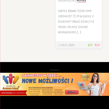
Dodany przez
Monika
Lubisz dawać Dzieciom
Uśmiech? 🙂 Pracujesz z
Dziećmi? Masz Dzieci? A
może chcesz zostać
Animatorem […]
sty 5, 2023
5
0
Reklama