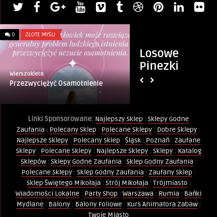
0
ZŁOTE MYŚLI
0
ZŁOTE MYŚLI
Losowe
Pinezki
Wierszokleta
PINternet.pl
Przezwyciężyć Osamotnienie
Wrażenie
Linki Sponsorowane:
Najlepszy Sklep
:
Sklepy Godne
Zaufania
:
Polecany Sklep
:
Polecane Sklepy
:
Dobre Sklepy
:
Najlepsze Sklepy
:
Polecany Sklep
:
Śląsk
:
Poznań
:
Zaufane
Sklepy
:
Polecane Sklepy
:
Najlepsze Sklepy
:
Sklepy
:
Katalog
Sklepów
:
Sklepy Godne Zaufania
:
Sklep Godny Zaufania
:
Polecane Sklepy
:
Sklep Godny Zaufania
:
Zaufany Sklep
:
Sklep Świętego Mikołaja
:
Strój Mikołaja
:
Trójmiasto
:
Wiadomości Lokalne
:
Party Shop
:
Warszawa
:
Rumia
:
Bańki
Mydlane
:
Balony
:
Balony Foliowe
:
Kurs Animatora Zabaw
:
Twoje Miasto