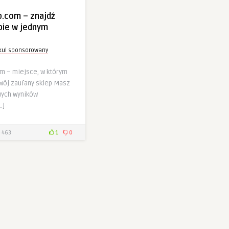
p.com – znajdź
ebie w jednym
ykul sponsorowany
m – miejsce, w którym
swój zaufany sklep Masz
wych wyników
…]
463
1
0