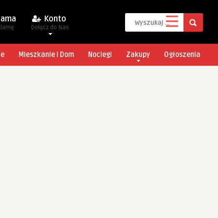
lama
Konto
klamę
Dołącz do Nas
je
Mieszkanie i Dom
Noclegi
Zakupy
Ogłoszenia