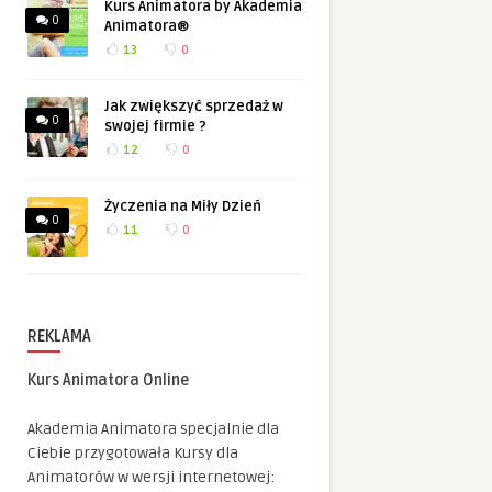
Kurs Animatora by Akademia
0
Animatora®
13
0
Jak zwiększyć sprzedaż w
0
swojej firmie ?
12
0
Życzenia na Miły Dzień
0
11
0
REKLAMA
Kurs Animatora Online
Akademia Animatora specjalnie dla
Ciebie przygotowała Kursy dla
Animatorów w wersji internetowej: