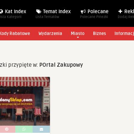
Kat Index
Temat Index
Polecane
Rek
ista Kategorii
Lista Tematów
Polecane Pinezki
Dodaj Re
Kody Rabatowe
Wydarzenia
Miasto
Biznes
Informac
zki przypięte w:
POrtal Zakupowy