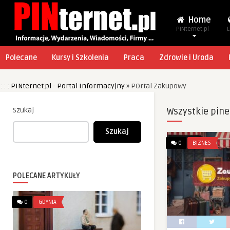
Home
PINternet.pl
L
Polecane
Kursy i Szkolenia
Praca
Zdrowie i Uroda
: : : PINternet.pl - Portal Informacyjny
»
POrtal Zakupowy
Szukaj
Wszystkie pine
Szukaj
0
BIZNES
POLECANE ARTYKUŁY
0
GDYNIA