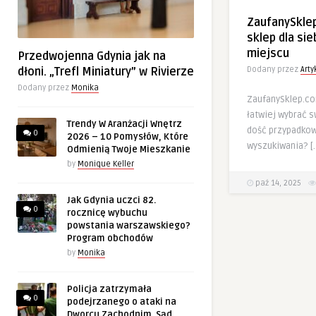
ZaufanySkle
sklep dla si
miejscu
Przedwojenna Gdynia jak na
dłoni. „Trefl Miniatury” w Rivierze
Dodany przez
Art
Dodany przez
Monika
ZaufanySklep.co
łatwiej wybrać 
Trendy W Aranżacji Wnętrz
dość przypadko
0
2026 – 10 Pomysłów, Które
wyszukiwania? [
Odmienią Twoje Mieszkanie
by
Monique Keller
paź 14, 2025
Jak Gdynia uczci 82.
0
rocznicę wybuchu
powstania warszawskiego?
Program obchodów
by
Monika
Policja zatrzymała
0
podejrzanego o ataki na
Dworcu Zachodnim. Sąd