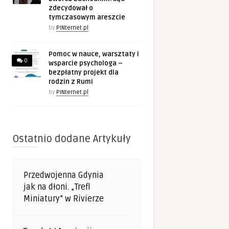
zdecydował o
tymczasowym areszcie
by
PINternet.pl
Pomoc w nauce, warsztaty i
0
wsparcie psychologa –
bezpłatny projekt dla
rodzin z Rumi
by
PINternet.pl
Ostatnio dodane Artykuły
Przedwojenna Gdynia
jak na dłoni. „Trefl
Miniatury” w Rivierze