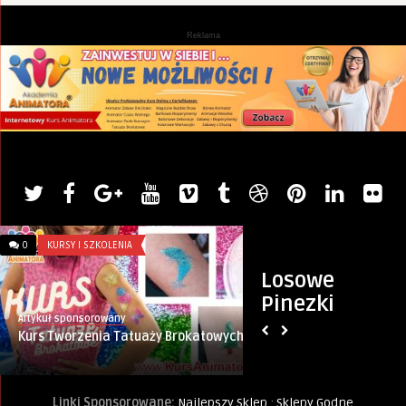
Reklama
0
KURSY I SZKOLENIA
0
POLECANE
Losowe
Pinezki
Artykuł sponsorowany
PINternet.pl
Kurs Tworzenia Tatuaży Brokatowych
Kurkuma – 7 cudown
regularnego stoso
Linki Sponsorowane:
Najlepszy Sklep
:
Sklepy Godne