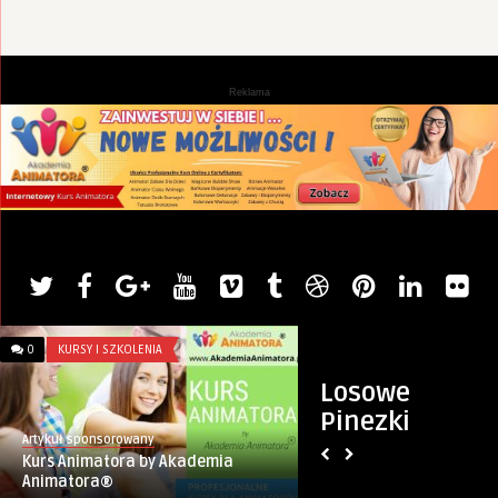
Reklama
0
KURSY I SZKOLENIA
0
DZIECKO
Losowe
Pinezki
Artykuł sponsorowany
Artykuł sponsorowany
Kurs Animatora by Akademia
Pomysły na Zabawę
Animatora®