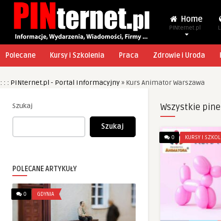
Home
PINternet.pl
L
Polecane
Kursy i Szkolenia
Praca
Zdrowie i Uroda
: : : PINternet.pl - Portal Informacyjny
»
Kurs Animator Warszawa
Szukaj
Wszystkie pine
Szukaj
0
KURSY I SZKOL
POLECANE ARTYKUŁY
0
GDYNIA