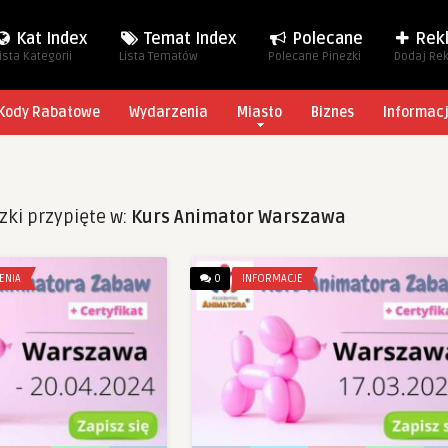
Kat Index
Temat Index
Polecane
Rek
ista Kategorii
Lista Tematów
Polecane Pinezki
Dodaj Re
Kody Rabatowe
Wydarzenia
Miasto
Biznes
Informac
zki przypięte w:
Kurs Animator Warszawa
ENIA
0
INFORMACJE