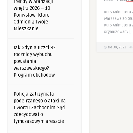
Trendy W Aranżacji
Wnętrz 2026 – 10
Kurs Animatora 
Pomysłów, Które
Warszawa 30.09
Odmienią Twoje
Kurs Animatora 
Mieszkanie
organizowany […
Jak Gdynia uczci 82.
sie 30, 2023
rocznicę wybuchu
powstania
warszawskiego?
Program obchodów
Policja zatrzymała
podejrzanego o ataki na
Dworcu Zachodnim. Sąd
zdecydował o
tymczasowym areszcie