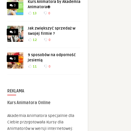
Kurs Animatora by Akademia
0
Animatora®
13
0
Jak zwiększyć sprzedaż w
0
swojej firmie ?
12
0
9 sposobów na odporność
0
jesienią
11
0
REKLAMA
Kurs Animatora Online
Akademia Animatora specjalnie dla
Ciebie przygotowała Kursy dla
Animatorów w wersji internetowej: