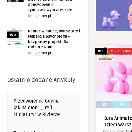
zdecydował o
tymczasowym areszcie
by
PINternet.pl
Pomoc w nauce, warsztaty i
0
wsparcie psychologa –
bezpłatny projekt dla
rodzin z Rumi
0
KURSY I SZKOL
by
PINternet.pl
Ostatnio dodane Artykuły
Przedwojenna Gdynia
jak na dłoni. „Trefl
Miniatury” w Rivierze
Kurs Animato
Dzieci Wars
Dodany przez
Art