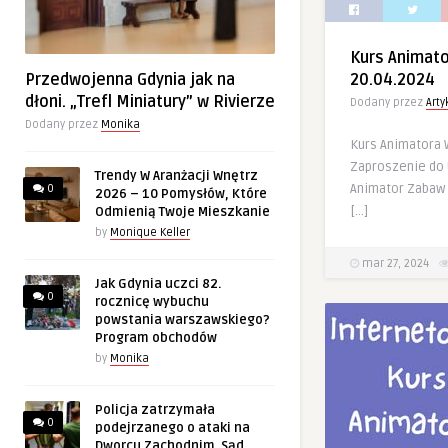
Kurs Animat
Przedwojenna Gdynia jak na
20.04.2024
dłoni. „Trefl Miniatury” w Rivierze
Dodany przez
Art
Dodany przez
Monika
Kurs Animatora
Zaproszenie do 
Trendy W Aranżacji Wnętrz
Animator Zabaw 
0
2026 – 10 Pomysłów, Które
[…]
Odmienią Twoje Mieszkanie
by
Monique Keller
mar 27, 2024
Jak Gdynia uczci 82.
0
rocznicę wybuchu
powstania warszawskiego?
Program obchodów
by
Monika
Policja zatrzymała
0
podejrzanego o ataki na
Dworcu Zachodnim. Sąd