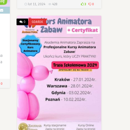
lut 11, 2024
428
3
0
0
GDAŃSK
na
la
0