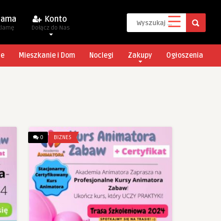
lama
Konto
klamę
Dołącz do Nas
je
Mieszkanie i Dom
Noclegi
Zakupy
Ogłoszenia
0
BIZNES