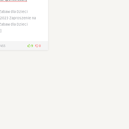
Zabaw dla Dzieci
.2023 Zaproszenie na
Zabaw dla Dzieci
]
455
9
0