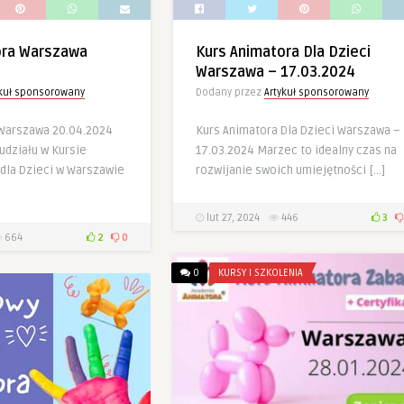
ora Warszawa
Kurs Animatora Dla Dzieci
Warszawa – 17.03.2024
ykuł sponsorowany
Dodany przez
Artykuł sponsorowany
 Warszawa 20.04.2024
Kurs Animatora Dla Dzieci Warszawa –
udziału w Kursie
17.03.2024 Marzec to idealny czas na
dla Dzieci w Warszawie
rozwijanie swoich umiejętności […]
lut 27, 2024
446
3
664
2
0
0
KURSY I SZKOLENIA