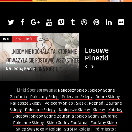
0
ZŁOTE MYŚLI
0
KURSY I SZKOLENIA
Losowe
Pinezki
PINternet.pl
Artykuł sponsorowany
Na Jedną Kartę
Kurs Animatora Z
11.02.2023
Linki Sponsorowane:
Najlepszy Sklep
:
Sklepy Godne
Zaufania
:
Polecany Sklep
:
Polecane Sklepy
:
Dobre Sklepy
:
Najlepsze Sklepy
:
Polecany Sklep
:
Śląsk
:
Poznań
:
Zaufane
Sklepy
:
Polecane Sklepy
:
Najlepsze Sklepy
:
Sklepy
:
Katalog
Sklepów
:
Sklepy Godne Zaufania
:
Sklep Godny Zaufania
:
Polecane Sklepy
:
Sklep Godny Zaufania
:
Zaufany Sklep
:
Sklep Świętego Mikołaja
:
Strój Mikołaja
:
Trójmiasto
: