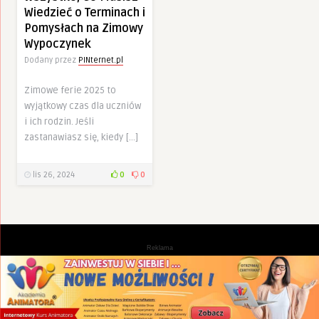
Wiedzieć o Terminach i
Pomysłach na Zimowy
Wypoczynek
Dodany przez
PINternet.pl
Zimowe ferie 2025 to
wyjątkowy czas dla uczniów
i ich rodzin. Jeśli
zastanawiasz się, kiedy […]
lis 26, 2024
0
0
Reklama