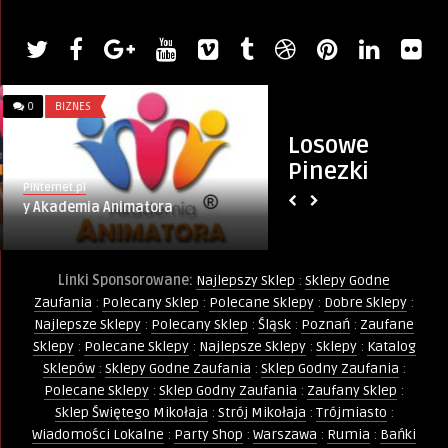
0
BIZNES
0
KURSY I SZKOLENIA
Losowe
Pinezki
PINternet.pl
PINternet.pl
y Akademia Animatora
Jak Zostać Anima
Linki Sponsorowane:
Najlepszy Sklep
:
Sklepy Godne
Zaufania
:
Polecany Sklep
:
Polecane Sklepy
:
Dobre Sklepy
:
Najlepsze Sklepy
:
Polecany Sklep
:
Śląsk
:
Poznań
:
Zaufane
Sklepy
:
Polecane Sklepy
:
Najlepsze Sklepy
:
Sklepy
:
Katalog
Sklepów
:
Sklepy Godne Zaufania
:
Sklep Godny Zaufania
:
Polecane Sklepy
:
Sklep Godny Zaufania
:
Zaufany Sklep
:
Sklep Świętego Mikołaja
:
Strój Mikołaja
:
Trójmiasto
:
Wiadomości Lokalne
:
Party Shop
:
Warszawa
:
Rumia
:
Bańki