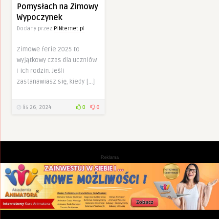
Pomysłach na Zimowy
Wypoczynek
Dodany przez
PINternet.pl
Zimowe ferie 2025 to
wyjątkowy czas dla uczniów
i ich rodzin. Jeśli
zastanawiasz się, kiedy […]
lis 26, 2024
0
0
Reklama