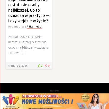
o statusie osoby
najbliższej. Co to
oznacza w praktyce —
i czy wejdzie w życie?
Dodany przez
PINternet.pl
29 maja 2026 roku Sejm
uchwalił ustawę o statusie
osoby najbliższej w związku
i umowie […]
maj 31, 2026
2
0
Reklama