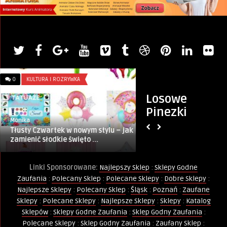
0
KULTURA I ROZRYWKA
0
ZŁOTE MYŚLI
Losowe
Pinezki
Monika
PINternet.pl
Tłusty Czwartek w nowym stylu – jak
Zniszczyć – Nie Po
zamienić słodkie święto ...
Linki Sponsorowane:
Najlepszy Sklep
:
Sklepy Godne
Zaufania
:
Polecany Sklep
:
Polecane Sklepy
:
Dobre Sklepy
:
Najlepsze Sklepy
:
Polecany Sklep
:
Śląsk
:
Poznań
:
Zaufane
Sklepy
:
Polecane Sklepy
:
Najlepsze Sklepy
:
Sklepy
:
Katalog
Sklepów
:
Sklepy Godne Zaufania
:
Sklep Godny Zaufania
:
Polecane Sklepy
:
Sklep Godny Zaufania
:
Zaufany Sklep
: