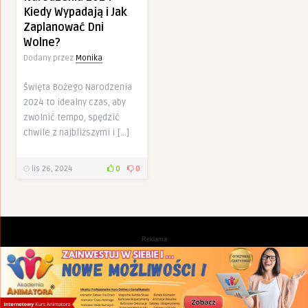
Kiedy Wypadają i Jak
Zaplanować Dni
Wolne?
Dodany przez
Monika
Święta Bożego Narodzenia
2024 to idealny czas, aby
zwolnić tempo, spędzić
chwile z najbliższymi i […]
lis 26, 2024
0
0
Reklama