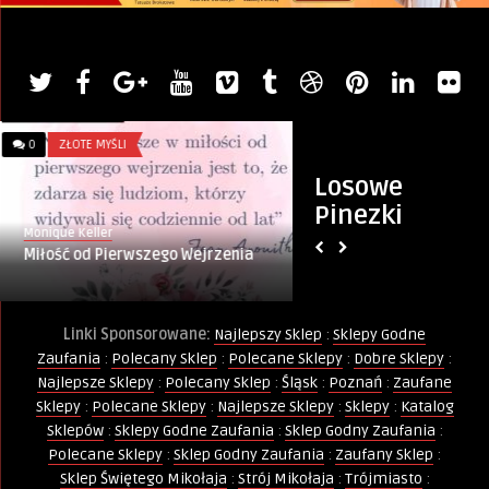
0
ZŁOTE MYŚLI
0
WIERSZE
Losowe
Pinezki
Monique Keller
Monique Keller
Miłość od Pierwszego Wejrzenia
Jaskółki
Linki Sponsorowane:
Najlepszy Sklep
:
Sklepy Godne
Zaufania
:
Polecany Sklep
:
Polecane Sklepy
:
Dobre Sklepy
:
Najlepsze Sklepy
:
Polecany Sklep
:
Śląsk
:
Poznań
:
Zaufane
Sklepy
:
Polecane Sklepy
:
Najlepsze Sklepy
:
Sklepy
:
Katalog
Sklepów
:
Sklepy Godne Zaufania
:
Sklep Godny Zaufania
:
Polecane Sklepy
:
Sklep Godny Zaufania
:
Zaufany Sklep
:
Sklep Świętego Mikołaja
:
Strój Mikołaja
:
Trójmiasto
: