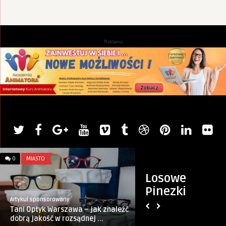
Reklama
0
MIASTO
0
WIERSZE
Losowe
Pinezki
Artykul sponsorowany
Monique Keller
Tani Optyk Warszawa – jak znaleźć
Kotek
dobrą jakość w rozsądnej ...