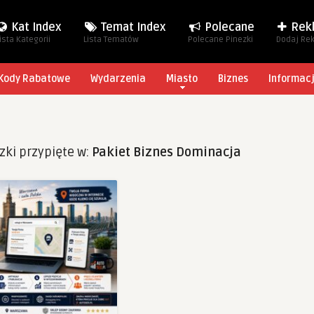
Kat Index
Temat Index
Polecane
Rek
ista Kategorii
Lista Tematów
Polecane Pinezki
Dodaj Re
Kody Rabatowe
Wydarzenia
Miasto
Biznes
Informac
zki przypięte w:
Pakiet Biznes Dominacja