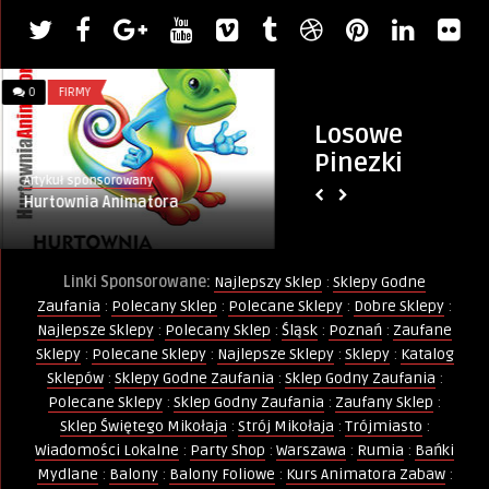
0
FIRMY
0
INFORMACJE
Losowe
Pinezki
Artykuł sponsorowany
Artykuł sponsorowany
Hurtownia Animatora
Kurs Animatora Wa
– zapisz się i zdobą
Linki Sponsorowane:
Najlepszy Sklep
:
Sklepy Godne
Zaufania
:
Polecany Sklep
:
Polecane Sklepy
:
Dobre Sklepy
:
Najlepsze Sklepy
:
Polecany Sklep
:
Śląsk
:
Poznań
:
Zaufane
Sklepy
:
Polecane Sklepy
:
Najlepsze Sklepy
:
Sklepy
:
Katalog
Sklepów
:
Sklepy Godne Zaufania
:
Sklep Godny Zaufania
:
Polecane Sklepy
:
Sklep Godny Zaufania
:
Zaufany Sklep
:
Sklep Świętego Mikołaja
:
Strój Mikołaja
:
Trójmiasto
:
Wiadomości Lokalne
:
Party Shop
:
Warszawa
:
Rumia
:
Bańki
Mydlane
:
Balony
:
Balony Foliowe
:
Kurs Animatora Zabaw
: