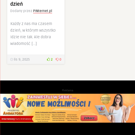
dzień
Dodany przez
PINternet.pl
Każdy z nas ma czasem
dzień, w którym wszystko
idzie nie tak. Ale dobra
wiadomość […]
lis 9, 2025
2
0
Reklama