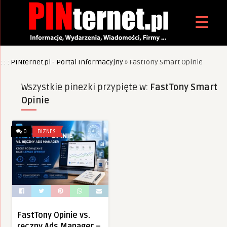
: : : PINternet.pl - Portal Informacyjny
»
FastTony Smart Opinie
Wszystkie pinezki przypięte w:
FastTony Smart
Opinie
0
BIZNES
FastTony Opinie vs.
ręczny Ads Manager –