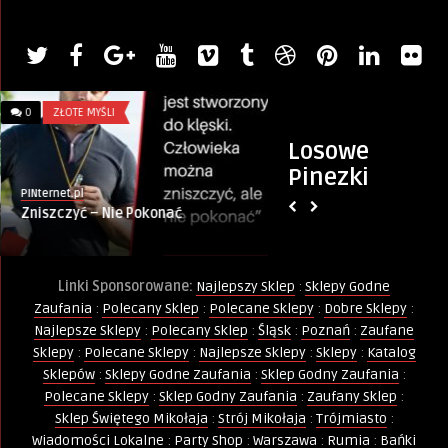
0
ZŁOTE MYŚLI
0
INFORMACJE
Losowe
Pinezki
PINternet.pl
Artykuł sponsorowany
Zniszczyć – Nie Pokonać
Kurs Animatora Wa
– zapisz się i zdobą
Linki Sponsorowane:
Najlepszy Sklep
:
Sklepy Godne
Zaufania
:
Polecany Sklep
:
Polecane Sklepy
:
Dobre Sklepy
:
Najlepsze Sklepy
:
Polecany Sklep
:
Śląsk
:
Poznań
:
Zaufane
Sklepy
:
Polecane Sklepy
:
Najlepsze Sklepy
:
Sklepy
:
Katalog
Sklepów
:
Sklepy Godne Zaufania
:
Sklep Godny Zaufania
:
Polecane Sklepy
:
Sklep Godny Zaufania
:
Zaufany Sklep
:
Sklep Świętego Mikołaja
:
Strój Mikołaja
:
Trójmiasto
:
Wiadomości Lokalne
:
Party Shop
:
Warszawa
:
Rumia
:
Bańki