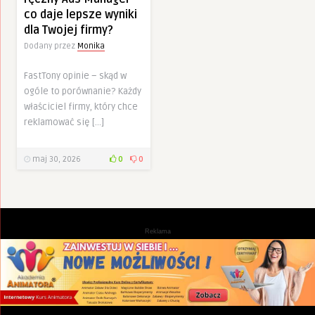
co daje lepsze wyniki
dla Twojej firmy?
Dodany przez
Monika
FastTony opinie – skąd w
ogóle to porównanie? Każdy
właściciel firmy, który chce
reklamować się […]
maj 30, 2026
0
0
Reklama