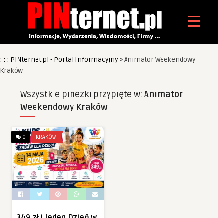
: : : PINternet.pl - Portal Informacyjny
»
Animator Weekendowy
Kraków
Wszystkie pinezki przypięte w:
Animator
Weekendowy Kraków
0
KRAKÓW
349 zł i Jeden Dzień w