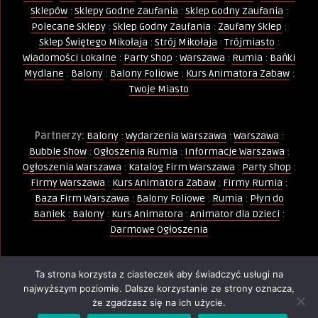
Sklepów
:
Sklepy Godne Zaufania
:
Sklep Godny Zaufania
:
Polecane Sklepy
:
Sklep Godny Zaufania
:
Zaufany Sklep
:
Sklep Świętego Mikołaja
:
Strój Mikołaja
:
Trójmiasto
:
Wiadomości Lokalne
:
Party Shop
:
Warszawa
:
Rumia
:
Bańki
Mydlane
:
Balony
:
Balony Foliowe
:
Kurs Animatora Zabaw
:
Twoje Miasto
Partnerzy:
Balony
:
Wydarzenia Warszawa
:
Warszawa
:
Bubble Show
:
Ogłoszenia Rumia
:
Informacje Warszawa
:
Ogłoszenia Warszawa
:
Katalog Firm Warszawa
:
Party Shop
:
Firmy Warszawa
:
Kurs Animatora Zabaw
:
Firmy Rumia
:
Baza Firm Warszawa
:
Balony Foliowe
:
Rumia
:
Płyn do
Baniek
:
Balony
:
Kurs Animatora
:
Animator dla Dzieci
:
Darmowe Ogłoszenia
Ta strona korzysta z ciasteczek aby świadczyć usługi na
Wszelkie Prawa Zastrzeżone - Kopiowanie, powielanie i
najwyższym poziomie. Dalsze korzystanie ze strony oznacza,
wykorzystywanie treści, zdjęć, grafik jest zabronione -
że zgadzasz się na ich użycie.
PIN
ternet.pl.