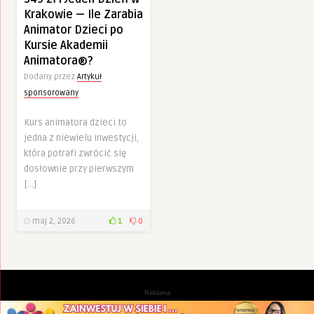
Krakowie — Ile Zarabia
Animator Dzieci po
Kursie Akademii
Animatora®?
Dodany przez
Artykuł
sponsorowany
Kurs animatora dzieci to
jedna z niewielu inwestycji,
która potrafi zwrócić się
dosłownie przy pierwszym
[…]
maj 2, 2026
1
0
Reklama