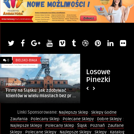
0
BIELSKO-BIAŁA
0
GÓWNIANE WIERSZY
Losowe
Pinezki
PINternet.pl
Wierszokleta
Firmy na Śląsku: jak zdobywać
Świat do dupy …
klientów w wielu miastach bez pr ...
Linki Sponsorowane:
Najlepszy Sklep
:
Sklepy Godne
Zaufania
:
Polecany Sklep
:
Polecane Sklepy
:
Dobre Sklepy
:
Najlepsze Sklepy
:
Polecany Sklep
:
Śląsk
:
Poznań
:
Zaufane
Sklepy
:
Polecane Sklepy
:
Najlepsze Sklepy
:
Sklepy
:
Katalog