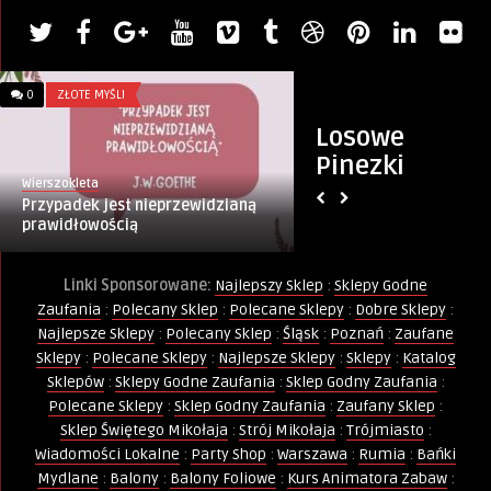
0
ZŁOTE MYŚLI
0
ZŁOTE MYŚLI
Losowe
Pinezki
Wierszokleta
PINternet.pl
Przypadek jest nieprzewidzianą
Seksapil
prawidłowością
Linki Sponsorowane:
Najlepszy Sklep
:
Sklepy Godne
Zaufania
:
Polecany Sklep
:
Polecane Sklepy
:
Dobre Sklepy
:
Najlepsze Sklepy
:
Polecany Sklep
:
Śląsk
:
Poznań
:
Zaufane
Sklepy
:
Polecane Sklepy
:
Najlepsze Sklepy
:
Sklepy
:
Katalog
Sklepów
:
Sklepy Godne Zaufania
:
Sklep Godny Zaufania
:
Polecane Sklepy
:
Sklep Godny Zaufania
:
Zaufany Sklep
:
Sklep Świętego Mikołaja
:
Strój Mikołaja
:
Trójmiasto
:
Wiadomości Lokalne
:
Party Shop
:
Warszawa
:
Rumia
:
Bańki
Mydlane
:
Balony
:
Balony Foliowe
:
Kurs Animatora Zabaw
: