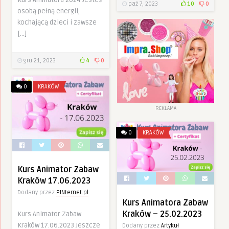
Kurs Animatora 2024 Jesteś
paź 7, 2023
10
0
osobą pełną energii,
kochającą dzieci i zawsze
[…]
gru 21, 2023
4
0
0
KRAKÓW
REKLAMA
0
KRAKÓW
Kurs Animator Zabaw
Kraków 17.06.2023
Dodany przez
PINternet.pl
Kurs Animatora Zabaw
Kraków – 25.02.2023
Kurs Animator Zabaw
Kraków 17.06.2023 Jeszcze
Dodany przez
Artykuł