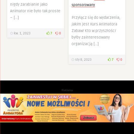
nigdy zarabianie jako
sponsorowany
Animator nie było tak proste
– […]
Przyłącz się do wydarzenia,
jakim jest Kurs Animatora
Zabaw! Kto w przyszłości
kw. 1, 2023
7
0
byłby zainteresowany
organizacją […]
sty 8, 2023
7
0
Reklama