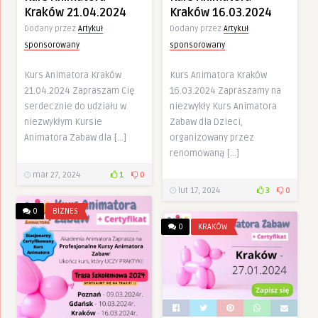
Kraków 21.04.2024
Kraków 16.03.2024
Dodany przez
Artykuł
Dodany przez
Artykuł
sponsorowany
sponsorowany
Kurs Animatora Kraków
Kurs Animatora Kraków
21.04.2024 Zapraszam Cię
16.03.2024 Zapraszamy na
serdecznie do udziału w
niezwykły Kurs Animatora
niezwykłym Kursie
Zabaw dla Dzieci,
Animatora Zabaw dla […]
organizowany przez
renomowaną […]
mar 27, 2024
1
0
lut 17, 2024
3
0
0
BIZNES
0
KRAKÓW